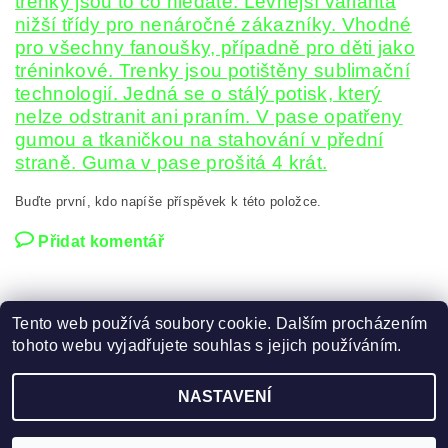
trenky jsou to co hledáte. Levnější varianta
nižší třídy pro nenáročné zákazníky. Vhodné
pro všechny fanoušky, případně pro děti jako
tréninkové. Trenky jsou potištěny sublimační
technologií. Jedná se o stálý potisk, který
nelze odstranit ani praním. V pase opatřeny
gumou a tkaničkou na stahování v přední
straně. Guma v pase prošitá 4 krát.
Buďte první, kdo napíše příspěvek k této položce.
Přidat komentář
Tento web používá soubory cookie. Dalším procházením
tohoto webu vyjadřujete souhlas s jejich používáním.
Zboží.cz
|
Heureka.cz
NASTAVENÍ
2026 ©
FOTBAL, HOKEJ DRESY
, všechna práva vyhrazena