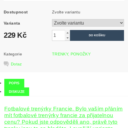
Dostupnost
Zvolte variantu
Varianta
229 Kč
Kategorie
TRENKY, PONOŽKY
Dotaz
POPIS
DISKUZE
Fotbalové trenýrky Francie. Bylo vaším přáním
mít fotbalové trenýrky francie za přijatelnou
cenu? Pokud jste odpověděli ano, právě tyto