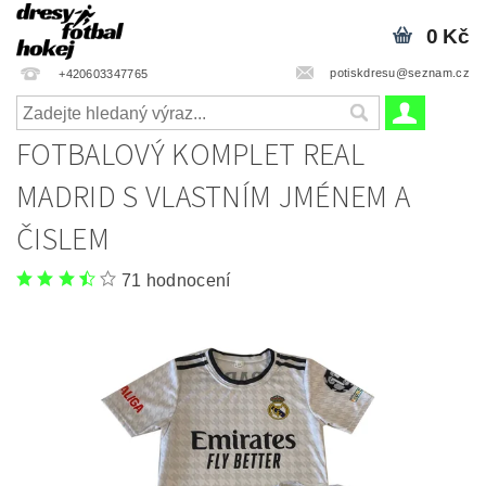
0 Kč
potiskdresu@seznam.cz
+420603347765
FOTBALOVÝ KOMPLET REAL
MADRID S VLASTNÍM JMÉNEM A
ČISLEM
71 hodnocení