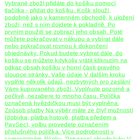
Vybrané zboží přidáte do košíku pomocí
tlačítka - přidat do košíku. Košk slouží,
podobně jako v kamenném obchodě, k uložení
zboží, než s ním dojdete k pokladně. Po
prvním použití se zobrazí jeho obsah. Poté
můžete pokračovat v nákupu a vybírat dále
nebo pokračovat rovnou k dokončení
objednávky. Pokud budete vybírat dále, do
košíku se můžete kdykoliv vrátit kliknutím na
odkaz obsah košíku v horní části pravého
sloupce stránky. Vaše údaje V dalším kroku
vyplňte několik údajů, nezbytných pro zaslání
Vámi kupovaného zboží. Vyplňujte pozorně a
pečlivě, nezabere to mnoho času. Políčka
označená hvězdičkou musí být vyplněna.
Způsob platby Na výběr máte ze čtyř možností
(dobírka, platba hotově, platba předem a
PaySec), volbu provedete označením
příslušného políčka. Více podrobností v
samostatném článku. Potvrzení objednávky V