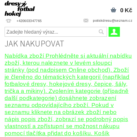
0 Kč
potiskdresu@seznam.cz
+420603347765
JAK NAKUPOVAT
Nabídka zboží Prohlédněte si aktuální nabídku
zboží, kterou naleznete v levém sloupci
stránky (pod nadpisem Online obchod). Zboží
je členěno do tématických kategorií (například
fotbalové dresy, hokejové dresy, čepice, šály,
trička a mikiny). Zvolením kategorie (případně
další podkategorie) dosáhnete zobrazení
seznamu odpovídajícího zboží. Pokud v
seznamu kliknete na obrázek zboží nebo
nápis popis zboží, zobrazí se podrobný popis
vlastností a zpřístupní se možnost nákupu
pomocí tlačítka přidat do košíku. Košík