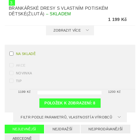
3.
BRANKÁŘSKÉ DRESY S VLASTNÍM POTISKÉM
DĚTSKÉ(ŽLUTÁ)
–
SKLADEM
1 199 Kč
ZOBRAZIT VÍCE
NA SKLADĚ
AKCE
NOVINKA
TIP
1199
Kč
1200
Kč
POLOŽEK K ZOBRAZENÍ:
8
FILTR PODLE PARAMETRŮ, VLASTNOSTÍ A VÝROBCŮ
NEJLEVNĚJŠÍ
NEJDRAŽŠÍ
NEJPRODÁVANĚJŠÍ
ABECEDNĚ