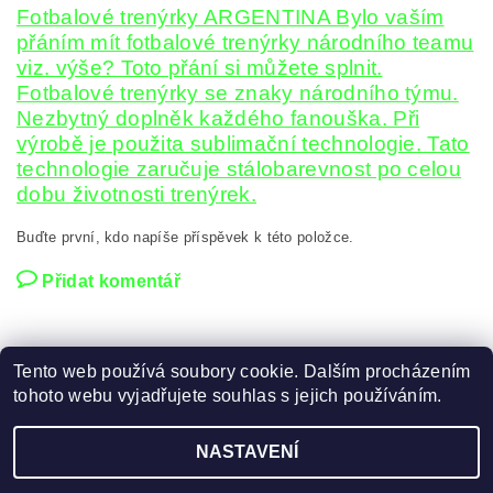
Fotbalové trenýrky ARGENTINA Bylo vaším
přáním mít fotbalové trenýrky národního teamu
viz. výše? Toto přání si můžete splnit.
Fotbalové trenýrky se znaky národního týmu.
Nezbytný doplněk každého fanouška. Při
výrobě je použita sublimační technologie. Tato
technologie zaručuje stálobarevnost po celou
dobu životnosti trenýrek.
Buďte první, kdo napíše příspěvek k této položce.
Přidat komentář
Tento web používá soubory cookie. Dalším procházením
tohoto webu vyjadřujete souhlas s jejich používáním.
Zboží.cz
|
Heureka.cz
NASTAVENÍ
2026 ©
FOTBAL, HOKEJ DRESY
, všechna práva vyhrazena