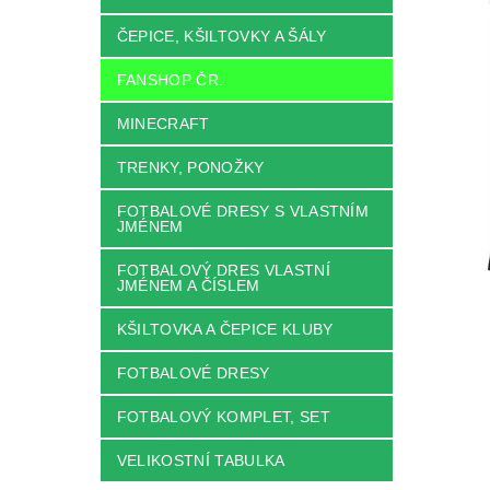
ČEPICE, KŠILTOVKY A ŠÁLY
FANSHOP ČR.
MINECRAFT
TRENKY, PONOŽKY
FOTBALOVÉ DRESY S VLASTNÍM
JMÉNEM
FOTBALOVÝ DRES VLASTNÍ
JMÉNEM A ČÍSLEM
KŠILTOVKA A ČEPICE KLUBY
FOTBALOVÉ DRESY
FOTBALOVÝ KOMPLET, SET
VELIKOSTNÍ TABULKA