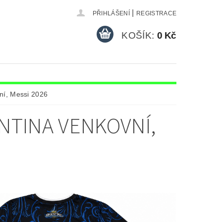
|
PŘIHLÁŠENÍ
REGISTRACE
KOŠÍK:
0 Kč
HOKEJOVÉ DRESY FAN
ní, Messi 2026
ALOVÉ DRESY S VLASTNÍM JMÉNEM
NTINA VENKOVNÍ,
RESY
ÁM
KONTAKTY