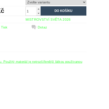
Kč
e
MISTROVSTVÍ SVĚTA 2026
Tisk
Dotaz
 Použitý materiál je nejrozšířenější látkou používanou