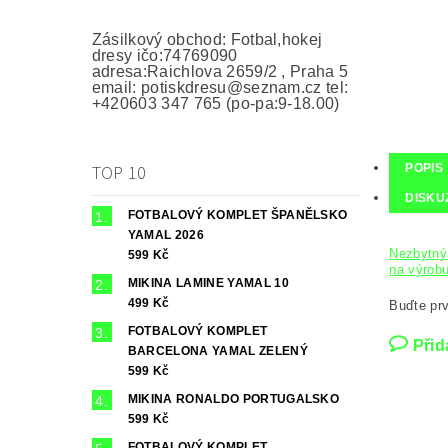
Zásilkový obchod: Fotbal,hokej
dresy ičo:74769090
adresa:Raichlova 2659/2 , Praha 5
email: potiskdresu@seznam.cz tel:
+420603 347 765 (po-pa:9-18.00)
TOP 10
POPIS
DISKU
FOTBALOVÝ KOMPLET ŠPANĚLSKO
YAMAL 2026
Nezbytný 
599 Kč
na výrobu
MIKINA LAMINE YAMAL 10
499 Kč
Buďte prv
FOTBALOVÝ KOMPLET
Přid
BARCELONA YAMAL ZELENÝ
599 Kč
MIKINA RONALDO PORTUGALSKO
599 Kč
FOTBALOVÝ KOMPLET