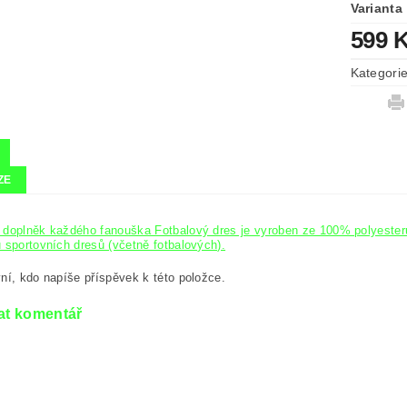
Varianta
599 
Kategori
ZE
doplněk každého fanouška Fotbalový dres je vyroben ze 100% polyesteru.
 sportovních dresů (včetně fotbalových).
ní, kdo napíše příspěvek k této položce.
at komentář