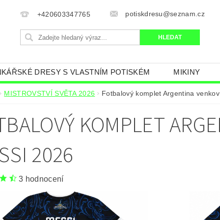
potiskdresu@seznam.cz
+420603347765
KÁŘSKÉ DRESY S VLASTNÍM POTISKÉM
MIKINY
AN
FOTBALOVÝ KOMPLET S VLASTNÍM JMÉNEM
MISTROVSTVÍ SVĚTA 2026
Fotbalový komplet Argentina venkov
ČR.
MINECRAFT
TRENKY, PONOŽKY
FOTB
TBALOVÝ KOMPLET ARGE
LEM
KŠILTOVKA A ČEPICE KLUBY
FOTBALOVÉ D
NÍ TABULKA
OBCHODNÍ PODMÍNKY
NAPIŠTE N
SSI 2026
3 hodnocení