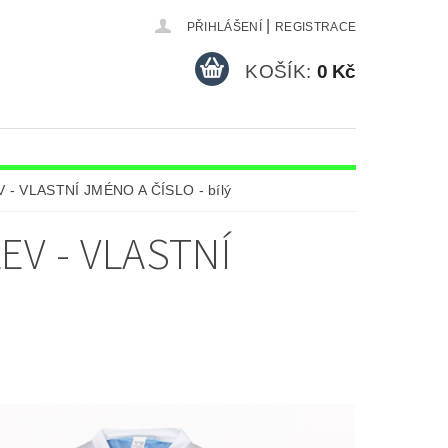
|
PŘIHLÁŠENÍ
REGISTRACE
KOŠÍK:
0 Kč
HOKEJOVÉ DRESY FAN
EV - VLASTNÍ JMÉNO A ČÍSLO - bílý
ALOVÉ DRESY S VLASTNÍM JMÉNEM
EV - VLASTNÍ
RESY
ÁM
KONTAKTY