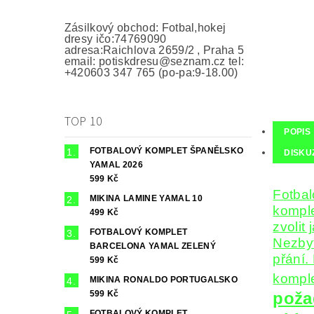
Zásilkový obchod: Fotbal,hokej
dresy ičo:74769090
adresa:Raichlova 2659/2 , Praha 5
email: potiskdresu@seznam.cz tel:
+420603 347 765 (po-pa:9-18.00)
TOP 10
POPIS
FOTBALOVÝ KOMPLET ŠPANĚLSKO
DISKU
YAMAL 2026
599 Kč
Fotbal
MIKINA LAMINE YAMAL 10
komple
499 Kč
zvolit
FOTBALOVÝ KOMPLET
Nezbyt
BARCELONA YAMAL ZELENÝ
přání.
599 Kč
komple
MIKINA RONALDO PORTUGALSKO
599 Kč
poža
FOTBALOVÝ KOMPLET