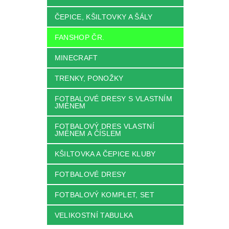
ČEPICE, KŠILTOVKY A ŠÁLY
FANSHOP ČR.
MINECRAFT
TRENKY, PONOŽKY
FOTBALOVÉ DRESY S VLASTNÍM
JMÉNEM
FOTBALOVÝ DRES VLASTNÍ
JMÉNEM A ČÍSLEM
KŠILTOVKA A ČEPICE KLUBY
FOTBALOVÉ DRESY
FOTBALOVÝ KOMPLET, SET
VELIKOSTNÍ TABULKA