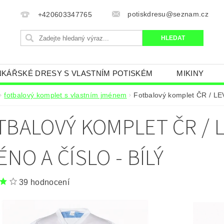
potiskdresu@seznam.cz
+420603347765
KÁŘSKÉ DRESY S VLASTNÍM POTISKÉM
MIKINY
AN
FOTBALOVÝ KOMPLET S VLASTNÍM JMÉNEM
fotbalový komplet s vlastním jménem
Fotbalový komplet ČR / L
ČR.
MINECRAFT
TRENKY, PONOŽKY
FOTB
TBALOVÝ KOMPLET ČR / L
LEM
KŠILTOVKA A ČEPICE KLUBY
FOTBALOVÉ D
NÍ TABULKA
OBCHODNÍ PODMÍNKY
NAPIŠTE N
NO A ČÍSLO - BÍLÝ
39 hodnocení