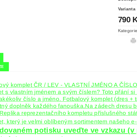
Varianta
790 
Kategori
ZE
ový komplet ČR / LEV - VLASTNÍ JMÉNO A ČÍSLO - 
t s vlastním jménem a svým číslem? Toto přání si 
 jakékoliv číslo a jméno. Fotbalový komplet (dres +
ný doplněk každého fanouška.Na zádech dresu bu
 Replika reprezentačního kompletu příslušného stát
t, který je velmi oblíbeným sortimentem našeho e
dovaném potisku uveďte ve vzkazu (v