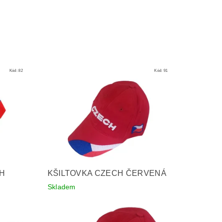
Kód:
82
Kód:
91
CH
KŠILTOVKA CZECH ČERVENÁ
Skladem