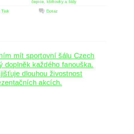
e
čepice, kšiltovky a šály
Tisk
Dotaz
ním mít sportovní šálu Czech
ný doplněk každého fanouška.
ajišťuje dlouhou živostnost
ezentačních akcích.