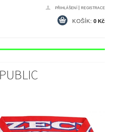
|
PŘIHLÁŠENÍ
REGISTRACE
KOŠÍK:
0 Kč
HOKEJOVÉ DRESY FAN
ALOVÉ DRESY S VLASTNÍM JMÉNEM
PUBLIC
RESY
ÁM
KONTAKTY