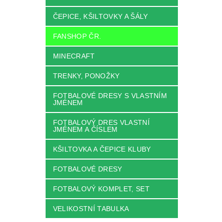
ČEPICE, KŠILTOVKY A ŠÁLY
FANSHOP ČR.
MINECRAFT
TRENKY, PONOŽKY
FOTBALOVÉ DRESY S VLASTNÍM
JMÉNEM
FOTBALOVÝ DRES VLASTNÍ
JMÉNEM A ČÍSLEM
KŠILTOVKA A ČEPICE KLUBY
FOTBALOVÉ DRESY
FOTBALOVÝ KOMPLET, SET
VELIKOSTNÍ TABULKA