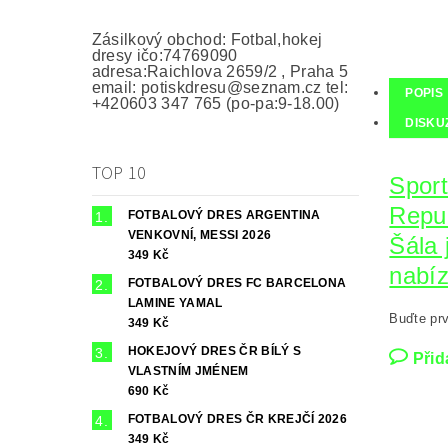
Zásilkový obchod: Fotbal,hokej
dresy ičo:74769090
adresa:Raichlova 2659/2 , Praha 5
email: potiskdresu@seznam.cz tel:
POPIS
+420603 347 765 (po-pa:9-18.00)
DISKU
TOP 10
Sport
Repub
FOTBALOVÝ DRES ARGENTINA
VENKOVNÍ, MESSI 2026
Šála 
349 Kč
nabíz
FOTBALOVÝ DRES FC BARCELONA
LAMINE YAMAL
Buďte prv
349 Kč
HOKEJOVÝ DRES ČR BÍLÝ S
Přid
VLASTNÍM JMÉNEM
690 Kč
FOTBALOVÝ DRES ČR KREJČÍ 2026
349 Kč