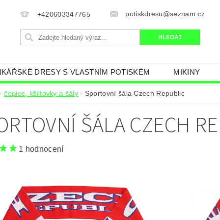
potiskdresu@seznam.cz
+420603347765
KÁŘSKÉ DRESY S VLASTNÍM POTISKÉM
MIKINY
AN
FOTBALOVÝ KOMPLET S VLASTNÍM JMÉNEM
čepice, kšiltovky a šály
Sportovní šála Czech Republic
ČR.
MINECRAFT
TRENKY, PONOŽKY
FOTB
ORTOVNÍ ŠÁLA CZECH RE
LEM
KŠILTOVKA A ČEPICE KLUBY
FOTBALOVÉ D
NÍ TABULKA
OBCHODNÍ PODMÍNKY
NAPIŠTE N
1 hodnocení