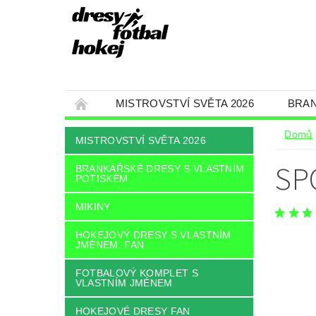
MISTROVSTVÍ SVĚTA 2026
BRAN
HOKEJOVÝ DRESY S VLASTNÍM JMÉNEM. F
Domů
MISTROVSTVÍ SVĚTA 2026
ČEPICE, KŠILTOVKY A ŠÁLY
FANSHOP 
SP
BRANKÁŘSKÉ DRESY S VLASTNÍM
POTISKÉM
FOTBALOVÝ DRES VLASTNÍ JMÉNEM A ČÍS
FOTBALOVÝ KOMPLET, SET
VELIKOST
MIKINY
JAK NAKUPOVAT
HOKEJOVÝ DRESY S VLASTNÍM
JMÉNEM. FAN
FOTBALOVÝ KOMPLET S
VLASTNÍM JMÉNEM
HOKEJOVÉ DRESY FAN