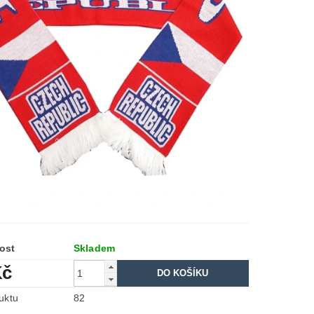
ost
Skladem
Kč
uktu
82