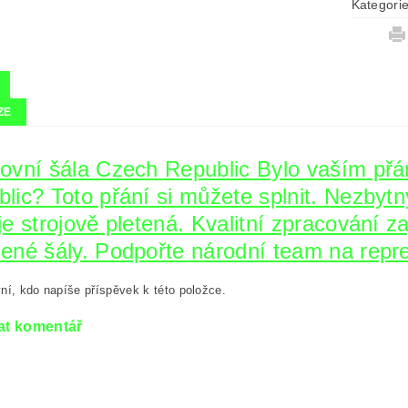
Kategori
ZE
ovní šála Czech Republic Bylo vaším přá
lic? Toto přání si můžete splnit. Nezbyt
je strojově pletená. Kvalitní zpracování z
ené šály. Podpořte národní team na repr
ní, kdo napíše příspěvek k této položce.
at komentář