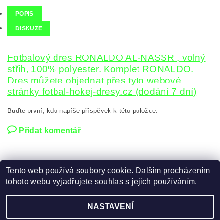
POPIS
DISKUZE
Fotbalový dres RONALDO AL-NASSR , volný
střih, 100% polyester. Komplet RONALDO.
Dres můžete objednat přes tyto webové
stránky fotbal-hokej-dresy.cz (dodání 7 dní)
Buďte první, kdo napíše příspěvek k této položce.
Přidat komentář
Tento web používá soubory cookie. Dalším procházením
tohoto webu vyjadřujete souhlas s jejich používáním.
Zboží.cz
|
Heureka.cz
NASTAVENÍ
2026 ©
FOTBAL, HOKEJ DRESY
, všechna práva vyhrazena