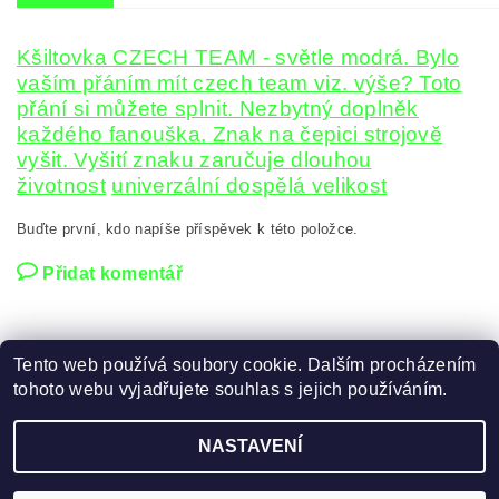
Kšiltovka CZECH TEAM - světle modrá. Bylo
vaším přáním mít czech team viz. výše? Toto
přání si můžete splnit. Nezbytný doplněk
každého fanouška. Znak na čepici strojově
vyšit. Vyšití znaku zaručuje dlouhou
životnost
univerzální dospělá velikost
Buďte první, kdo napíše příspěvek k této položce.
Přidat komentář
Tento web používá soubory cookie. Dalším procházením
tohoto webu vyjadřujete souhlas s jejich používáním.
Zboží.cz
|
Heureka.cz
NASTAVENÍ
2026 ©
FOTBAL, HOKEJ DRESY
, všechna práva vyhrazena