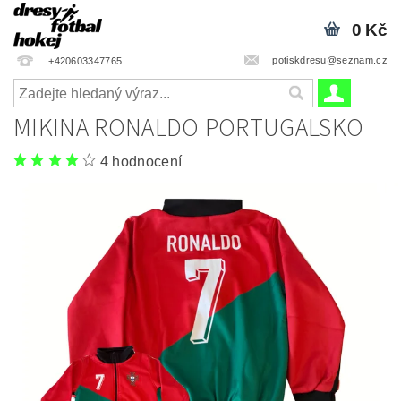
0 Kč
potiskdresu@seznam.cz
+420603347765
MIKINA RONALDO PORTUGALSKO
4 hodnocení