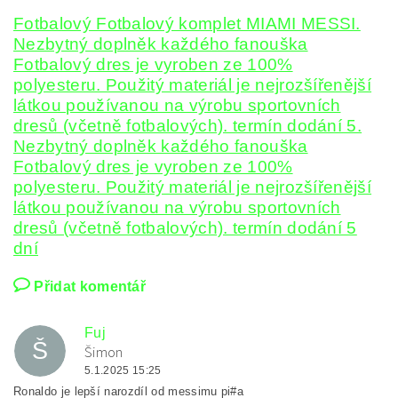
Fotbalový Fotbalový komplet MIAMI MESSI.
Nezbytný doplněk každého fanouška
Fotbalový dres je vyroben ze 100%
polyesteru. Použitý materiál je nejrozšířenější
látkou používanou na výrobu sportovních
dresů (včetně fotbalových). termín dodání 5.
Nezbytný doplněk každého fanouška
Fotbalový dres je vyroben ze 100%
polyesteru. Použitý materiál je nejrozšířenější
látkou používanou na výrobu sportovních
dresů (včetně fotbalových). termín dodání 5
dní
Přidat komentář
Fuj
Š
Šimon
5.1.2025 15:25
Ronaldo je lepší narozdíl od messimu pi#a