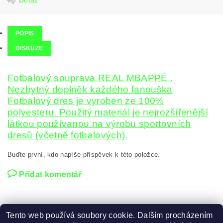
POPIS
DISKUZE
Fotbalový souprava REAL MBAPPÉ .
Nezbytný doplněk každého fanouška
Fotbalový dres je vyroben ze 100%
polyesteru. Použitý materiál je nejrozšířenější
látkou používanou na výrobu sportovních
dresů (včetně fotbalových).
Buďte první, kdo napíše příspěvek k této položce.
Přidat komentář
Tento web používá soubory cookie. Dalším procházením