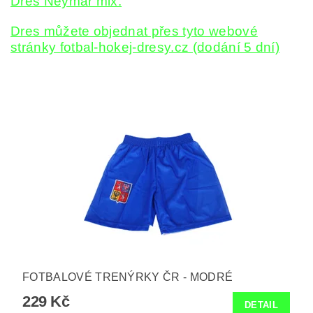
Dres Neymar mix.
Dres můžete objednat přes tyto webové
stránky fotbal-hokej-dresy.cz (dodání 5 dní)
FOTBALOVÉ TRENÝRKY ČR - MODRÉ
229 Kč
DETAIL