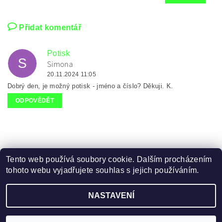
Přidat komentář
Potisk
S
Simona
20.11.2024 11:05
Dobrý den, je možný potisk - jméno a číslo? Děkuji. K.
ODPOVĚDĚT
Tento web používá soubory cookie. Dalším procházením
tohoto webu vyjadřujete souhlas s jejich používáním.
Zboží.cz
|
Heureka.cz
NASTAVENÍ
2026 ©
FOTBAL, HOKEJ DRESY
, všechna práva vyhrazena