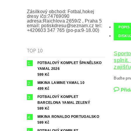
Zásilkový obchod: Fotbal,hokej
dresy ičo:74769090
adresa:Raichlova 2659/2 , Praha 5
email: potiskdresu@seznam.cz tel:
POPIS
+420603 347 765 (po-pa:9-18.00)
DISKU
TOP 10
Sporto
splnit
FOTBALOVÝ KOMPLET ŠPANĚLSKO
zajišť
YAMAL 2026
599 Kč
Buďte prv
MIKINA LAMINE YAMAL 10
499 Kč
Přid
FOTBALOVÝ KOMPLET
BARCELONA YAMAL ZELENÝ
599 Kč
MIKINA RONALDO PORTUGALSKO
599 Kč
FOTBALOVÝ KOMPLET