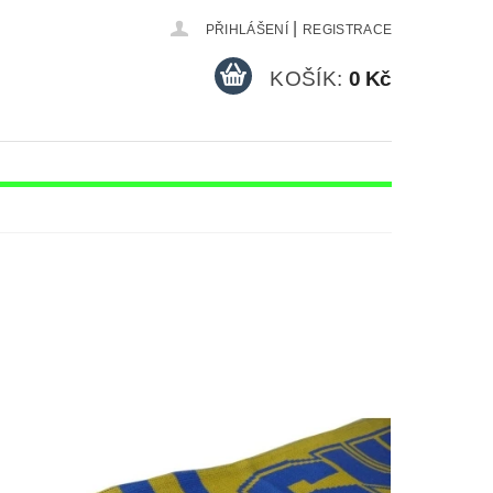
|
PŘIHLÁŠENÍ
REGISTRACE
KOŠÍK:
0 Kč
HOKEJOVÉ DRESY FAN
ALOVÉ DRESY S VLASTNÍM JMÉNEM
RESY
ÁM
KONTAKTY