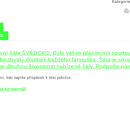
Kategori
ZE
vní šála ŠVÉDSKO. Bylo vaším přáním mít sportovn
. Nezbytný doplněk každého fanouška. Šála je stroj
uje dlouhou živostnost nabízené šály. Podpořte ná
ní, kdo napíše příspěvek k této položce.
at komentář