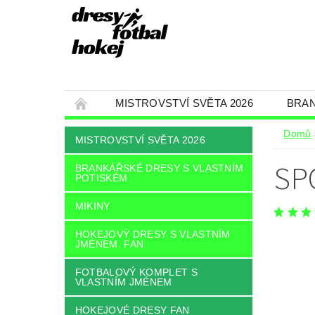
MISTROVSTVÍ SVĚTA 2026
BRAN
HOKEJOVÝ DRESY S VLASTNÍM JMÉNEM. F
Domů
MISTROVSTVÍ SVĚTA 2026
ČEPICE, KŠILTOVKY A ŠÁLY
FANSHOP 
SP
BRANKÁŘSKÉ DRESY S VLASTNÍM
POTISKÉM
FOTBALOVÝ DRES VLASTNÍ JMÉNEM A ČÍS
FOTBALOVÝ KOMPLET, SET
VELIKOST
MIKINY
JAK NAKUPOVAT
HOKEJOVÝ DRESY S VLASTNÍM
JMÉNEM. FAN
FOTBALOVÝ KOMPLET S
VLASTNÍM JMÉNEM
HOKEJOVÉ DRESY FAN