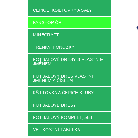
ČEPICE, KŠILTOVKY A ŠÁLY
FANSHOP ČR.
MINECRAFT
TRENKY, PONOŽKY
FOTBALOVÉ DRESY S VLASTNÍM
JMÉNEM
FOTBALOVÝ DRES VLASTNÍ
JMÉNEM A ČÍSLEM
KŠILTOVKA A ČEPICE KLUBY
FOTBALOVÉ DRESY
FOTBALOVÝ KOMPLET, SET
VELIKOSTNÍ TABULKA