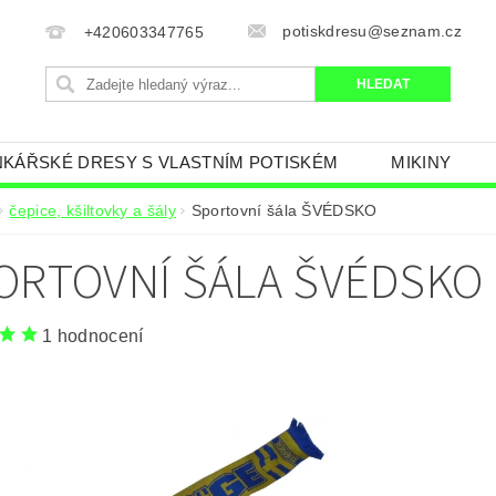
potiskdresu@seznam.cz
+420603347765
KÁŘSKÉ DRESY S VLASTNÍM POTISKÉM
MIKINY
AN
FOTBALOVÝ KOMPLET S VLASTNÍM JMÉNEM
čepice, kšiltovky a šály
Sportovní šála ŠVÉDSKO
ČR.
MINECRAFT
TRENKY, PONOŽKY
FOTB
ORTOVNÍ ŠÁLA ŠVÉDSKO
LEM
KŠILTOVKA A ČEPICE KLUBY
FOTBALOVÉ D
NÍ TABULKA
OBCHODNÍ PODMÍNKY
NAPIŠTE N
1 hodnocení