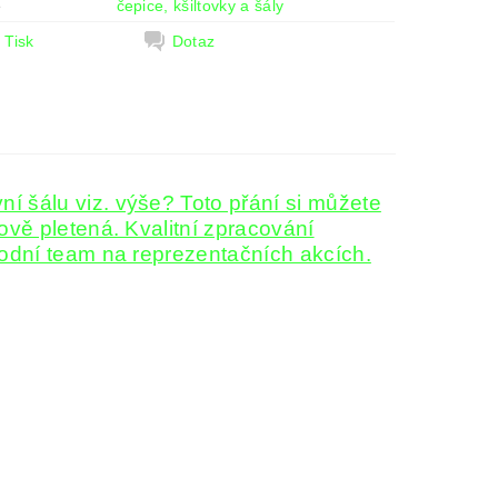
e
čepice, kšiltovky a šály
Tisk
Dotaz
í šálu viz. výše? Toto přání si můžete
ově pletená. Kvalitní zpracování
rodní team na reprezentačních akcích.