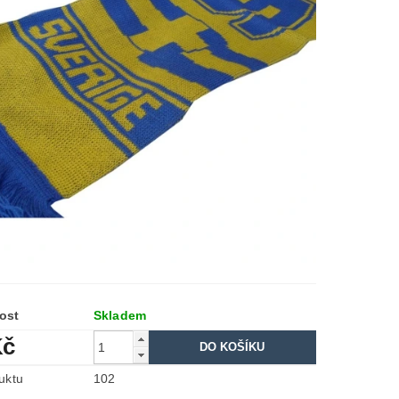
ost
Skladem
Kč
uktu
102