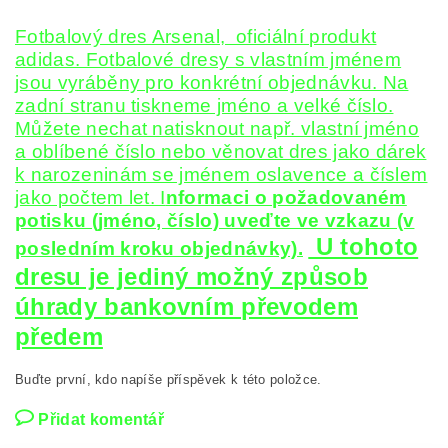
Fotbalový dres Arsenal, oficiální produkt
adidas. Fotbalové dresy s vlastním jménem
jsou vyráběny pro konkrétní objednávku. Na
zadní stranu tiskneme jméno a velké číslo.
Můžete nechat natisknout např. vlastní jméno
a oblíbené číslo nebo věnovat dres jako dárek
k narozeninám se jménem oslavence a číslem
jako počtem let. I
nformaci o požadovaném
potisku (jméno, číslo) uveďte ve vzkazu (v
U tohoto
posledním kroku objednávky).
dresu je jediný možný způsob
úhrady bankovním převodem
předem
Buďte první, kdo napíše příspěvek k této položce.
Přidat komentář