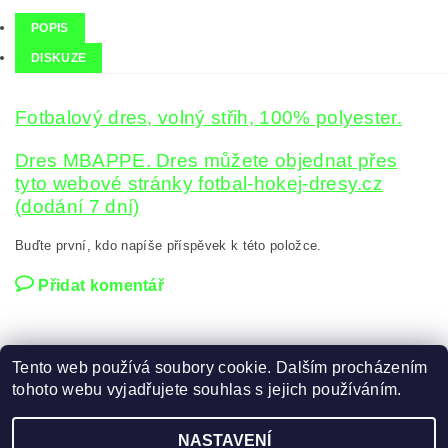
POPIS
DISKUZE
Fotbalový dres, volný střih, 100% polyester.
Dres MBAPPE. Dres můžete objednat přes
tyto webové stránky fotbal-hokej-dresy.cz
(dodání 7 dní)
Buďte první, kdo napíše příspěvek k této položce.
Přidat komentář
Tento web používá soubory cookie. Dalším procházením
tohoto webu vyjadřujete souhlas s jejich používáním.
Zboží.cz
|
Heureka.cz
NASTAVENÍ